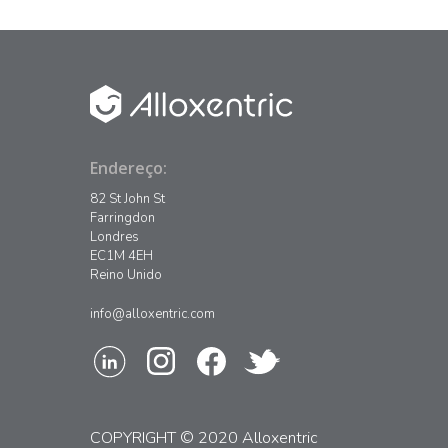
Endereço:
82 St John St
Farringdon
Londres
EC1M 4EH
Reino Unido
info@alloxentric.com
COPYRIGHT © 2020 Alloxentric