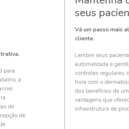
Mantenha o
seus pacien
Vá um passo mais al
cliente.
rativa.
Lembre seus paciente
automatizada e genti
d para
controles regulares,
abalho, a
hora com o dermatolo
annel
dos benefícios de um
ara
vantagens que oferec
tas de
infraestrutura de pro
ecepção de
de