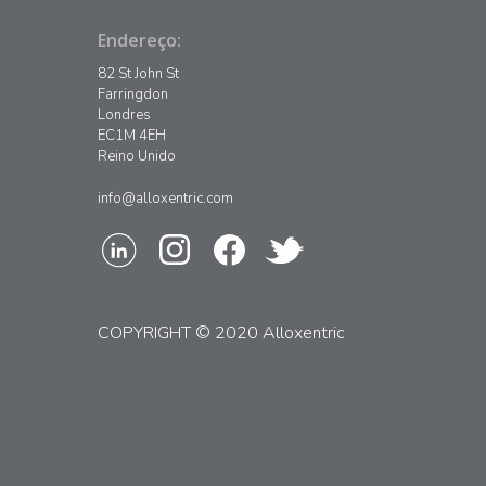
Endereço:
82 St John St
Farringdon
Londres
EC1M 4EH
Reino Unido
info@alloxentric.com
COPYRIGHT © 2020 Alloxentric