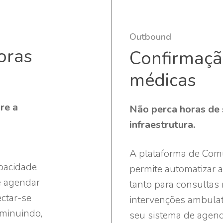
Outbound
oras
Confirmaçã
médicas
re a
Não perca horas de 
infraestrutura.
A plataforma de Com
pacidade
permite automatizar a
e agendar
tanto para consultas
ctar-se
intervenções ambulat
iminuindo,
seu sistema de agend