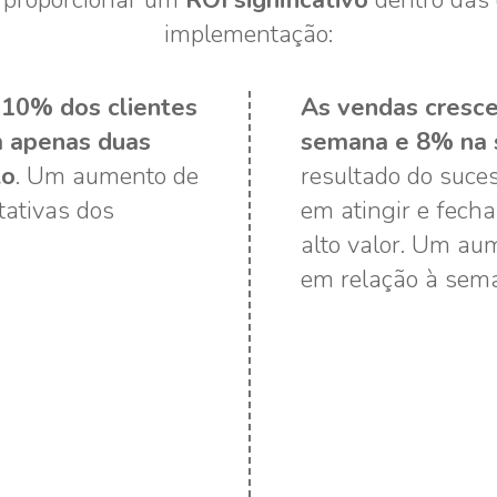
a proporcionar um
ROI significativo
dentro das
implementação:
 10% dos clientes
As vendas cresc
m apenas duas
semana e 8% na
to
. Um aumento de
resultado do suce
ativas dos
em atingir e fecha
alto valor. Um a
em relação à seman