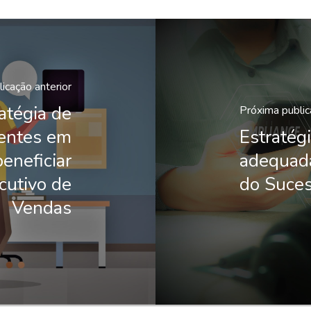
icação anterior
atégia de
Próxima publi
ientes em
Estratég
eneficiar
adequada
cutivo de
do Suce
Vendas