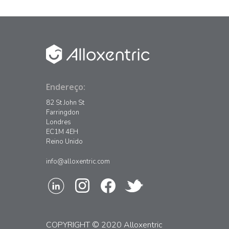
Endereço:
82 St John St
Farringdon
Londres
EC1M 4EH
Reino Unido
info@alloxentric.com
COPYRIGHT © 2020 Alloxentric