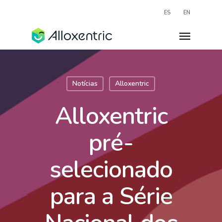
ES
EN
Notícias
Alloxentric
Alloxentric
pré-
selecionado
para a Série