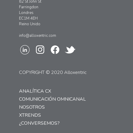
82 St John St
Farringdon
Londres
EC1M 4EH
Reino Unido
info@alloxentric.com
COPYRIGHT © 2020 Alloxentric
ANALÍTICA CX
COMUNICACIÓN OMNICANAL
NOSOTROS
XTRENDS
¿CONVERSEMOS?