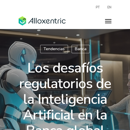
PT
EN
Tendencias
Banca
Los desafíos
regulatorios de
la Inteligencia
Artificial en la