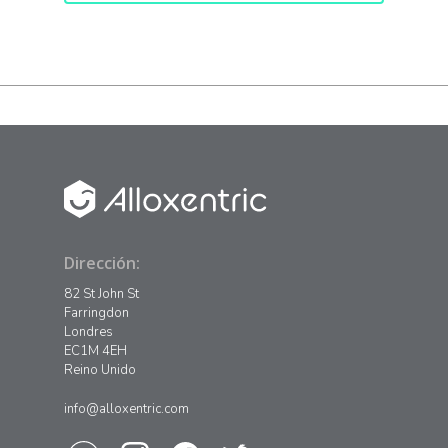
Dirección:
82 St John St
Farringdon
Londres
EC1M 4EH
Reino Unido
info@alloxentric.com