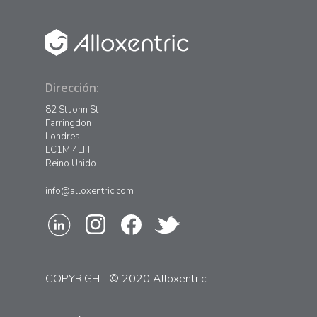
Dirección:
82 St John St
Farringdon
Londres
EC1M 4EH
Reino Unido
info@alloxentric.com
COPYRIGHT © 2020 Alloxentric