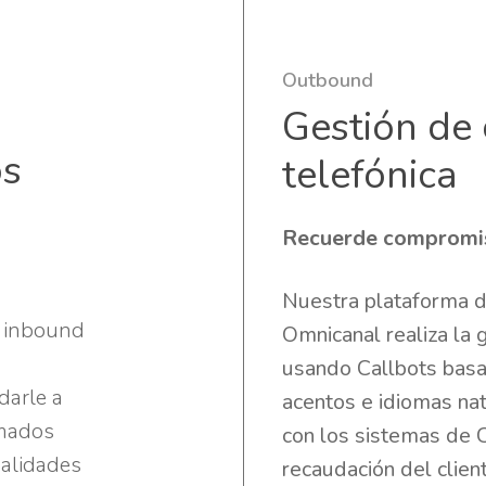
Outbound
Gestión de
os
telefónica
Recuerde compromi
Nuestra plataforma 
e inbound
Omnicanal realiza la 
usando Callbots basa
arle a
acentos e idiomas nat
amados
con los sistemas de 
nalidades
recaudación del clien