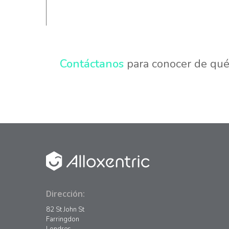
Contáctanos
para conocer de qué
Dirección:
82 St John St
Farringdon