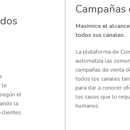
Campañas d
ados
Maximice el alcanc
todos sus canales.
La plataforma de Co
automatiza las comun
n
campañas de venta de 
e
todos los canales ta
 le
para dar a conocer of
 según el
los casos que lo req
tando la
humanos.
clientes.