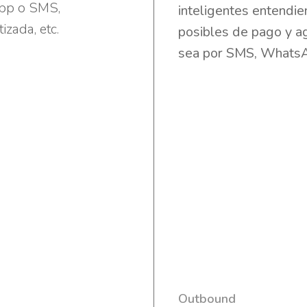
pp o SMS,
inteligentes entendi
zada, etc.
posibles de pago y a
sea por SMS, WhatsAp
Outbound