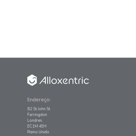
Para conquistar o cliente, os
agentes devem oferecer um
atendimento agradável e
empático. Cidade do México, 12
de outubro de…
Endereço:
82 St John St
Farringdon
Londres
EC1M 4EH
Reino Unido