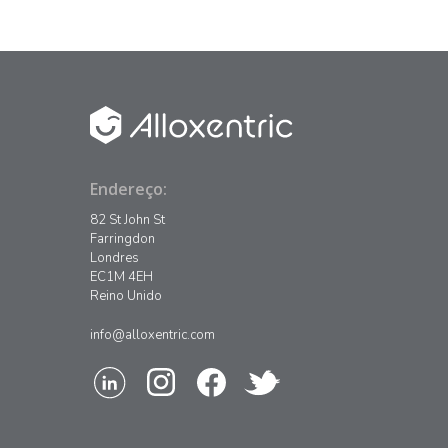
que combina diferentes…
Endereço:
82 St John St
Farringdon
Londres
EC1M 4EH
Reino Unido
info@alloxentric.com