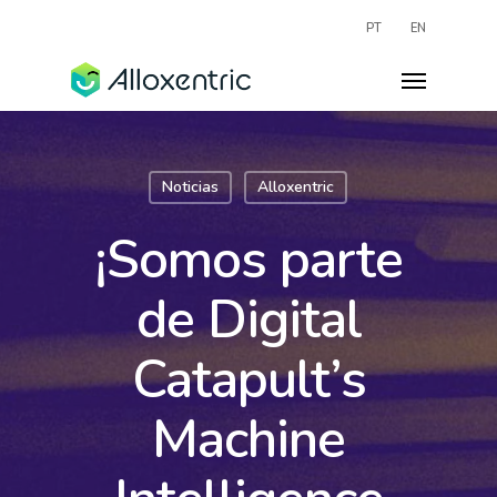
PT
EN
Noticias
Alloxentric
¡Somos parte
de Digital
Catapult’s
Machine