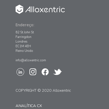
Endereço:
82 St John St
Farringdon
Londres
EC1M 4EH
Reino Unido
info@alloxentric.com
COPYRIGHT © 2020 Alloxentric
ANALÍTICA CX